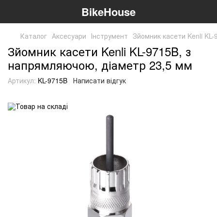
BikeHouse
Каталог
Аксесуари
Інструмент
Зйомник касети Kenli KL
Зйомник касети Kenli KL-9715B, з
напрямляючою, діаметр 23,5 мм
Артикул:
KL-9715B
Написати відгук