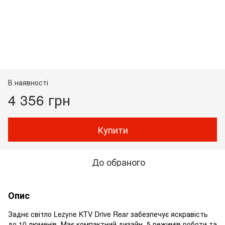
В наявності
4 356 грн
Купити
До обраного
Опис
Заднє світло Lezyne KTV Drive Rear забезпечує яскравість
до 10 люменів. Має компактний дизайн, 5 режимів роботи та