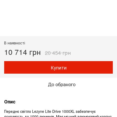
В наявності
10 714 грн
20 454 грн
Купити
До обраного
Опис
Переднє світло Lezyne Lite Drive 1000XL забезпечує
яскравість до 1000 люменів. Має міцний алюмінієвий корпус,