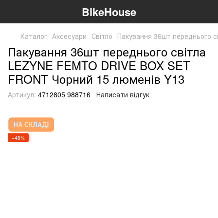
BikeHouse
Каталог
Аксесуари
Світло
Пакування 36шт переднього 
Пакування 36шт переднього світла
LEZYNE FEMTO DRIVE BOX SET
FRONT Чорний 15 люменів Y13
Артикул:
4712805 988716
Написати відгук
−48%