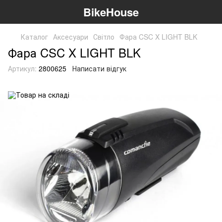
BikeHouse
Каталог
Аксесуари
Світло
Фара CSC X LIGHT BLK
Фара CSC X LIGHT BLK
Артикул:
2800625
Написати відгук