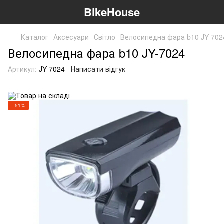
BikeHouse
Каталог
Аксесуари
Світло
Велосипедна фара b10 JY-702
Велосипедна фара b10 JY-7024
Артикул:
JY-7024
Написати відгук
−51%