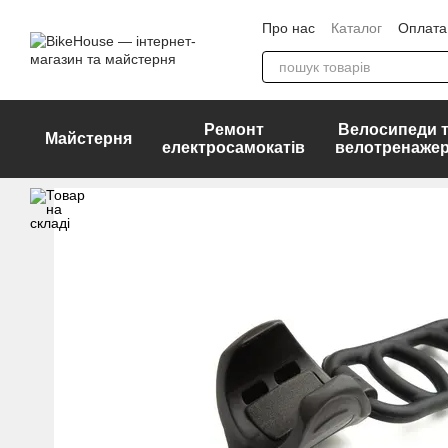
Перейти до основного контенту
Про нас
Каталог
Оплата 
ДОГОВІР ПУБЛІЧНОЇ ОФ
Ремонт
Велосипеди 
Майстерня
електросамокатів
велотренаже