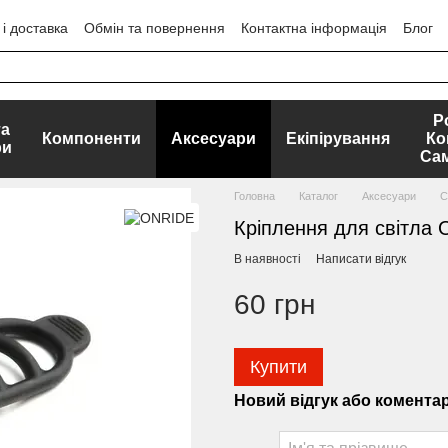
і доставка
Обмін та повернення
Контактна інформація
Блог
ЕРТИ
Р
та
Компоненти
Аксесуари
Екіпірування
Ко
ри
Са
Головна
Каталог
Аксесуари
С
Кріплення для світла
В наявності
Написати відгук
60 грн
Купити
Новий відгук або комента