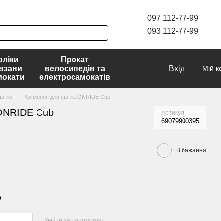
097 112-77-99
093 112-77-99
оліки
Прокат
взани
велосипедів та
Вхід
Мій к
мокати
електросамокатів
вітло
Кріплення для світла ONRIDE Cub
 ONRIDE Cub
Артикул
69079900395
В бажання
р
Увійти за допомогою