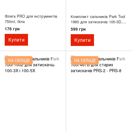
Фляга PRO для інструментів
Комплект сальників Park Tool
750ml, біла
1960 для затискачів 100-3D,
100-5D і 100-25D
176 грн
599 грн
Купити
Купити