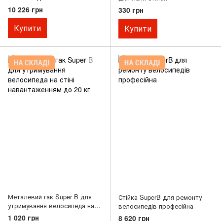
10 226 грн
330 грн
Купити
Купити
Металевий гак Super B для
Стійка SuperB для ремонту
утримування велосипеда на
велосипедів професійна
стіні навантаженням до 20 кг
1 020 грн
8 620 грн