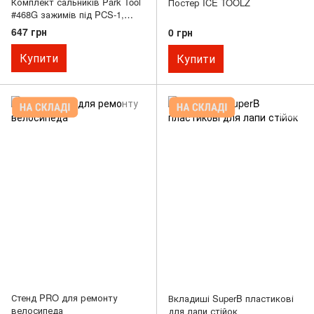
Комплект сальників Park Tool
Постер ICE TOOLZ
#468G зажимів під PCS-1,
PCS-2 із зажимами 100-1C,
647 грн
0 грн
100-1CA і 100-2C
Купити
Купити
Стенд PRO для ремонту
Вкладиші SuperB пластикові
велосипеда
для лапи стійок