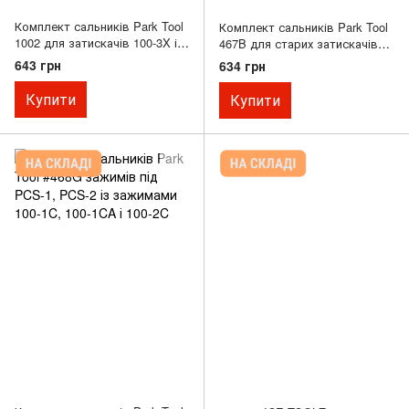
Комплект сальників Park Tool
Комплект сальників Park Tool
1002 для затискачів 100-3X і
467B для старих затискачів
100-5X
PRS-2 - PRS-8
643 грн
634 грн
Купити
Купити