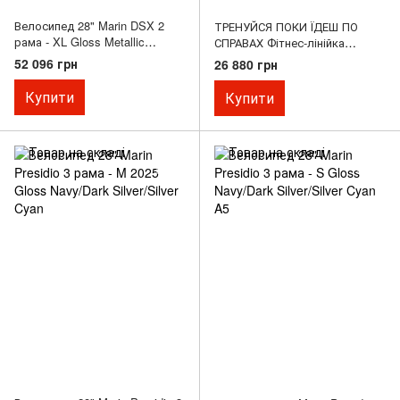
Велосипед 28" Marin DSX 2
ТРЕНУЙСЯ ПОКИ ЇДЕШ ПО
рама - XL Gloss Metallic
СПРАВАХ Фітнес-лінійка
Red/Chrome A5
велосипедів Fairfax пропонує
52 096 грн
26 880 грн
райдеру відчути швидкість
шосейного велосипеда у
Купити
Купити
поєднанні з комфортною
вертикальною посадкою
сітібайка. Цей велосипед
створений для любителів
швидкості та спорту, що
сприймають щод