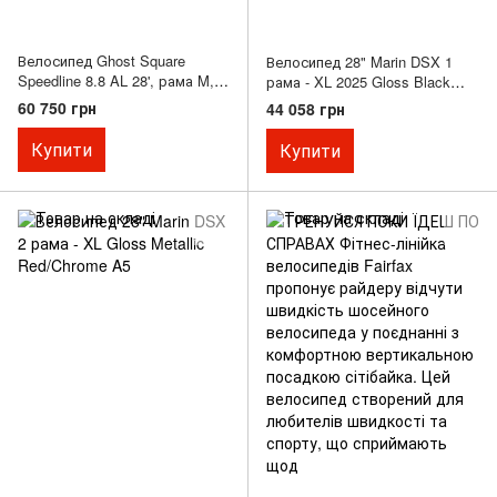
Велосипед Ghost Square
Велосипед 28" Marin DSX 1
Speedline 8.8 AL 28', рама M,
рама - XL 2025 Gloss Black
красно-черный, 2021
Chrome/Charcoal
60 750 грн
44 058 грн
Купити
Купити