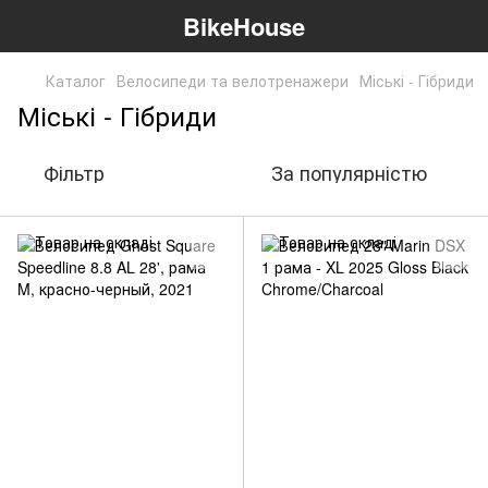
BikeHouse
Каталог
Велосипеди та велотренажери
Міські - Гібриди
Міські - Гібриди
Фільтр
За популярністю