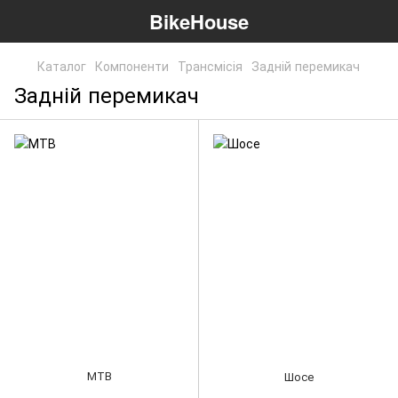
BikeHouse
Каталог
Компоненти
Трансмісія
Задній перемикач
Задній перемикач
МТВ
Шосе