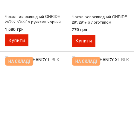
Чохол велосипедний ONRIDE
Чохол велосипедний ONRIDE
26˝/27.5˝/29˝ з ручками чорний
29"/29"+ з логотипом
1 580 грн
770 грн
Купити
Купити