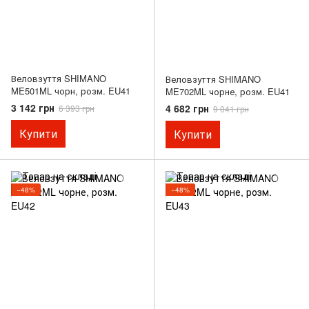
Веловзуття SHIMANO
Веловзуття SHIMANO
ME501ML чорн, розм. EU41
ME702ML чорне, розм. EU41
3 142 грн
4 682 грн
6 393 грн
9 041 грн
Купити
Купити
−48%
−48%