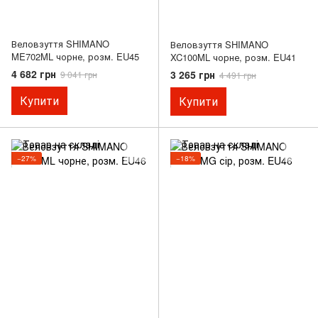
Веловзуття SHIMANO
Веловзуття SHIMANO
ME702ML чорне, розм. EU45
XC100ML чорне, розм. EU41
4 682 грн
3 265 грн
9 041 грн
4 491 грн
Купити
Купити
−27%
−18%