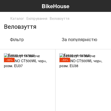
BikeHouse
Каталог
Екіпірування
Веловзуття
Веловзуття
Фільтр
За популярністю
−53%
−53%