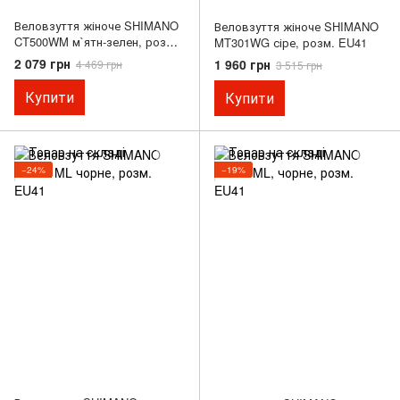
Веловзуття жіноче SHIMANO
Веловзуття жіноче SHIMANO
CT500WM м`ятн-зелен, розм.
MT301WG сіре, розм. EU41
EU37
2 079 грн
1 960 грн
4 469 грн
3 515 грн
Купити
Купити
−24%
−19%