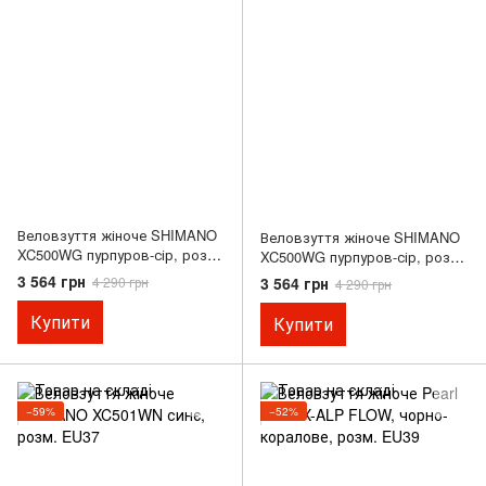
Веловзуття жіноче SHIMANO
Веловзуття жіноче SHIMANO
XC500WG пурпуров-сір, розм.
XC500WG пурпуров-сір, розм.
EU37
EU40
3 564 грн
3 564 грн
4 290 грн
4 290 грн
Купити
Купити
−59%
−52%