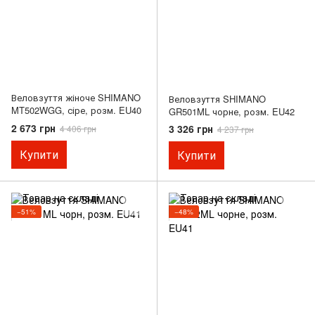
Веловзуття жіноче SHIMANO
Веловзуття SHIMANO
MT502WGG, сіре, розм. EU40
GR501ML чорне, розм. EU42
2 673 грн
3 326 грн
4 406 грн
4 237 грн
Купити
Купити
−51%
−48%