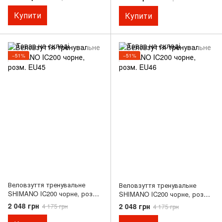
Купити
Купити
−51%
−51%
Веловзуття тренувальне
Веловзуття тренувальне
SHIMANO IC200 чорне, розм.
SHIMANO IC200 чорне, розм.
EU45
EU46
2 048 грн
2 048 грн
4 175 грн
4 175 грн