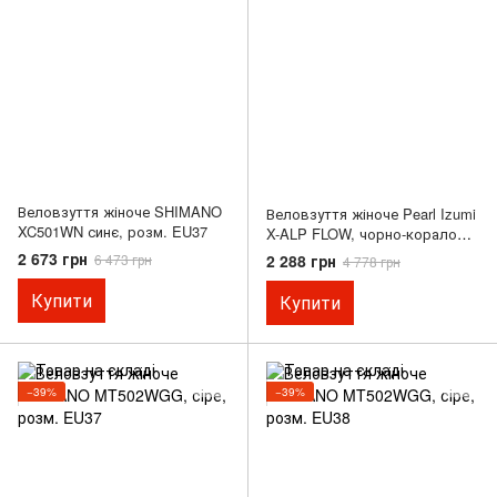
Веловзуття жіноче SHIMANO
Веловзуття жіноче Pearl Izumi
XC501WN синє, розм. EU37
X-ALP FLOW, чорно-коралове,
розм. EU39
2 673 грн
2 288 грн
6 473 грн
4 778 грн
Купити
Купити
−39%
−39%