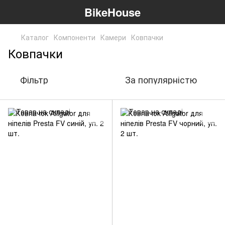
BikeHouse
Каталог
Компоненти
Камери
Ковпачки
Ковпачки
Фільтр
За популярністю