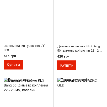
Велосипедний гудок b10 JY-
Дзвоник на кермо KLS Bang
903
50, діаметр кріплення 22 - 25
мм, золотистий
515 грн
420 грн
Купити
Купити