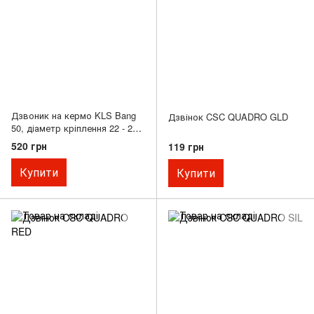
Дзвоник на кермо KLS Bang
Дзвінок CSC QUADRO GLD
50, діаметр кріплення 22 - 28
мм, кавовий
520 грн
119 грн
Купити
Купити