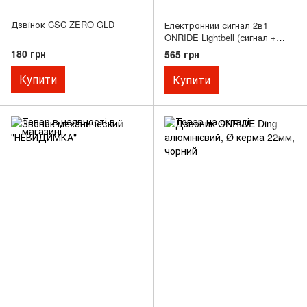
Дзвінок CSC ZERO GLD
Електронний сигнал 2в1
ONRIDE Lightbell (сигнал +
ліхтар), (45 lm, 700 mAh, Micro
180 грн
565 грн
USB), пластиковий
Купити
Купити