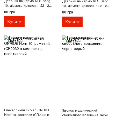
Дзвоник на кермо KLS Bang
Дзвоник на кермо KLS Bang
10, діаметр кріплення 22 - 25
10, діаметр кріплення 22 - 25
мм, червоний (polybag)
мм, чорний (polybag)
80 грн
80 грн
Купити
Купити
Електронний сигнал ONRIDE
Звонок механический
Horn 10, рожевий (CR2032 в
свободного вращения, черно-