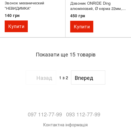
Звонок механический
Дзвоник ONRIDE Ding
"НЕВИДИМКА"
алюмінієвий, Ø керма 22мм,
чорний
140 грн
450 грн
Купити
Купити
Показати ще 15 товарів
Назад
Вперед
1
з 2
097 112-77-99
093 112-77-99
Контактна інформація