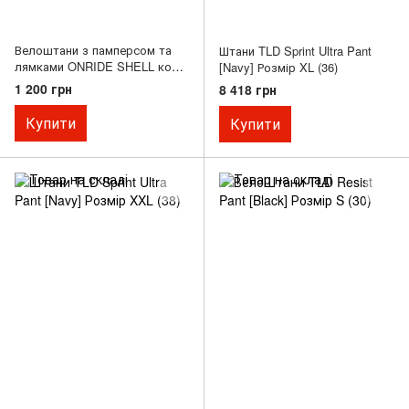
Велоштани з памперсом та
Штани TLD Sprint Ultra Pant
лямками ONRIDE SHELL колір
[Navy] Розмір XL (36)
чорний XXL
1 200 грн
8 418 грн
Купити
Купити