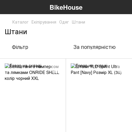
BikeHouse
Каталог
Екіпірування
Одяг
Штани
Штани
Фільтр
За популярністю