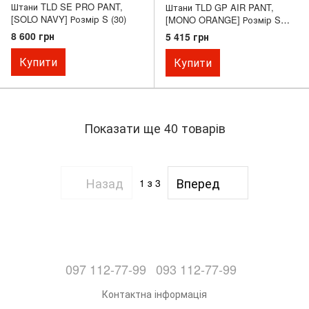
Штани TLD SE PRO PANT,
Штани TLD GP AIR PANT,
[SOLO NAVY] Розмір S (30)
[MONO ORANGE] Розмір S
(30)
8 600 грн
5 415 грн
Купити
Купити
Показати ще 40 товарів
Назад
Вперед
1
з 3
097 112-77-99
093 112-77-99
Контактна інформація