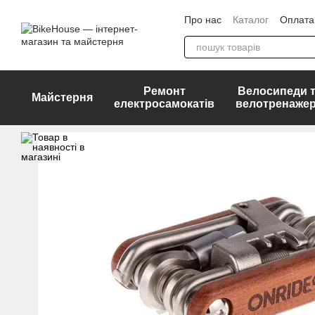
Перейти до основного контенту
Про нас
Каталог
Оплата 
ДОГОВІР ПУБЛІЧНОЇ ОФ
Ремонт
Велосипеди 
Майстерня
електросамокатів
велотренаже