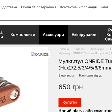
і доставка
Обмін та повернення
Контактна інформація
Блог
ЕРТИ
Р
та
Компоненти
Аксесуари
Екіпірування
Ко
ри
Са
Головна
Каталог
Аксесуари
І
Мультитул ONRIDE Turn на 11 функцій (He
Мультитул ONRIDE Tur
(Hex2/2.5/3/4/5/6/8mm/
В наявності
Написати відгук
650 грн
Купити
Новий відгук або комента