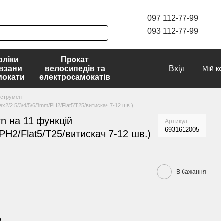
097 112-77-99
093 112-77-99
оліки
Прокат
взани
велосипедів та
Вхід
Мій к
мокати
електросамокатів
нструмент
x2/2.5/3/4/5/6/8mm/PH2/Flat5/T25/витискач 7-12 шв.)
n на 11 функцій
Артикул
6931612005
PH2/Flat5/T25/витискач 7-12 шв.)
В бажання
р