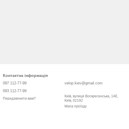
Контактна інформація
097 112-77-99
velop.kiev@gmail.com
093 112-77-99
Київ, вулиця Воскресенська, 14Е,
Передзвонити вам?
Київ, 02192
Мапа проїзду