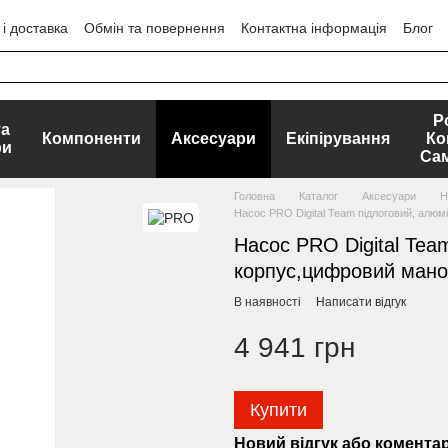
і доставка
Обмін та повернення
Контактна інформація
Блог
ЕРТИ
Р
та
Компоненти
Аксесуари
Екіпірування
Ко
ри
Са
Головна
Каталог
Аксесуари
Н
Насос PRO Digital Team підлоговий, алю
Насос PRO Digital Tea
корпус,цифровий ман
В наявності
Написати відгук
4 941 грн
Купити
Новий відгук або комента