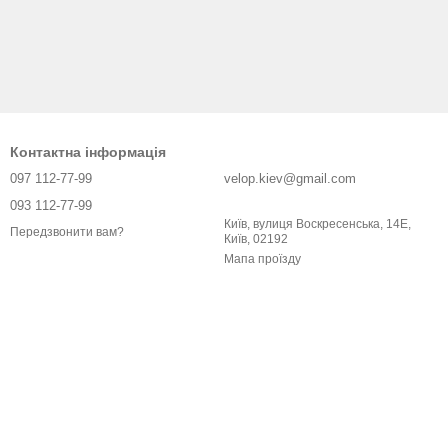
Контактна інформація
097 112-77-99
velop.kiev@gmail.com
093 112-77-99
Київ, вулиця Воскресенська, 14Е,
Передзвонити вам?
Київ, 02192
Мапа проїзду