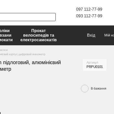
097 112-77-99
093 112-77-99
оліки
Прокат
взани
велосипедів та
Вхід
Мій к
мокати
електросамокатів
асоси
мінієвий корпус,цифровий манометр
m підлоговий, алюмінієвий
Артикул
PRPU0101
ометр
В бажання
р