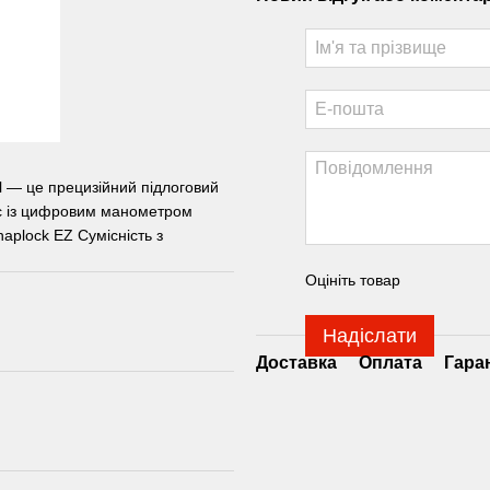
l — це прецизійний підлоговий
с із цифровим манометром
aplock EZ Сумісність з
Оцініть товар
Надіслати
Доставка
Оплата
Гара