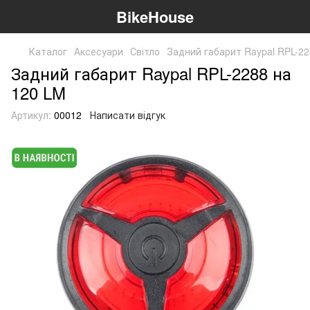
BikeHouse
Каталог
Аксесуари
Світло
Задний габарит Raypal RPL-22
Задний габарит Raypal RPL-2288 на
120 LM
Артикул:
00012
Написати відгук