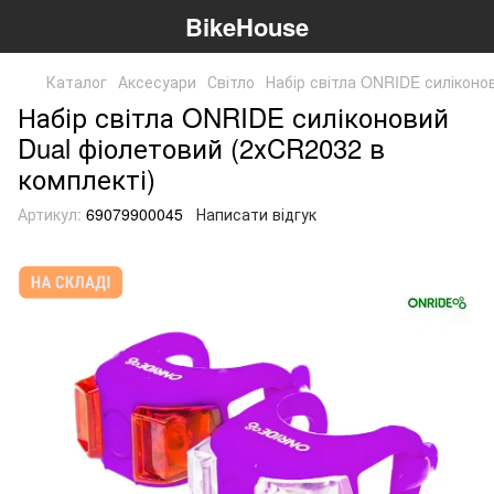
BikeHouse
Каталог
Аксесуари
Світло
Набір світла ONRIDE силіконо
Набір світла ONRIDE силіконовий
Dual фіолетовий (2хCR2032 в
комплекті)
Артикул:
69079900045
Написати відгук