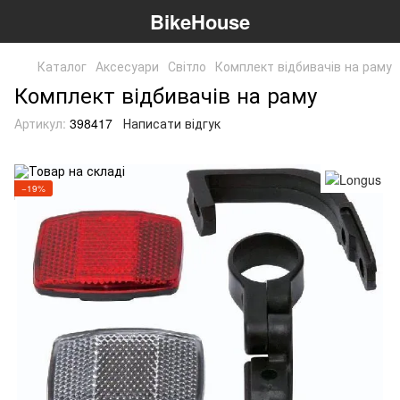
BikeHouse
Каталог
Аксесуари
Світло
Комплект відбивачів на раму
Комплект відбивачів на раму
Артикул:
398417
Написати відгук
−19%