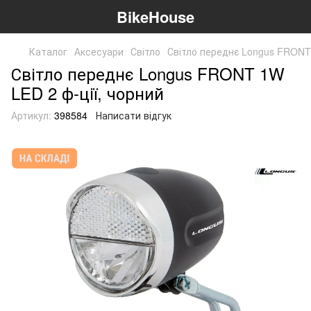
BikeHouse
Каталог
Аксесуари
Світло
Світло переднє Longus FRONT 
Світло переднє Longus FRONT 1W
LED 2 ф-ції, чорний
Артикул:
398584
Написати відгук