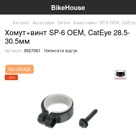
BikeHouse
Каталог
Аксесуари
Світло
Хомут+винт SP-6 OEM, CatEye
Хомут+винт SP-6 OEM, CatEye 28.5-
30.5мм
Артикул:
3527061
Написати відгук
−32%