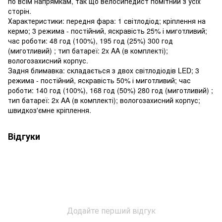
по всім напрямкам, так що велосипедист помітний з усіх
сторін.
Характеристики: передня фара: 1 світлодіод; кріплення на
кермо; 3 режима - постійний, яскравість 25% і миготливий;
час роботи: 48 год (100%), 195 год (25%) 300 год
(миготливий) ; тип батареї: 2x AA (в комплекті);
вологозахисний корпус.
Задня блимавка: складається з двох світлодіодів LED; 3
режима - постійний, яскравість 50% і миготливий; час
роботи: 140 год (100%), 168 год (50%) 280 год (миготливий) ;
тип батареї: 2x AA (в комплекті); вологозахисний корпус;
швидкоз'ємне кріплення.
Відгуки
Додайте перший відгук