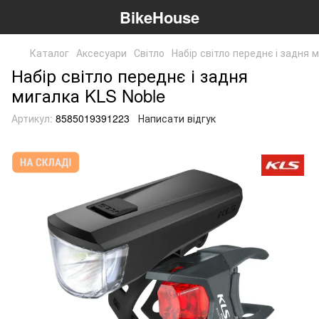
BikeHouse
Каталог
Аксесуари
Світло
Набір світло переднє і задня 
Набір світло переднє і задня
мигалка KLS Noble
Артикул:
8585019391223
Написати відгук