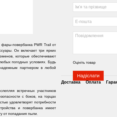
 фары-повербанка PWR Trail от
ссуары. Он включает три ярких
юменов, которые обеспечивают
любых погодных условиях. Будь
Оцініть товар
т надежным партнером в любой
Надіслати
Доставка
Оплата
Гара
слепляя встречных участников
зопасности с боков, на торцах
стью удовлетворят потребности
стройства и повербанка имеет
у от попадания пыли.