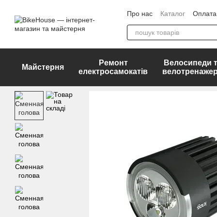
Перейти до основного контенту
Про нас
Каталог
Оплата 
ДОГОВІР ПУБЛІЧНОЇ ОФ
Ремонт
Велосипеди 
Майстерня
електросамокатів
велотренаже