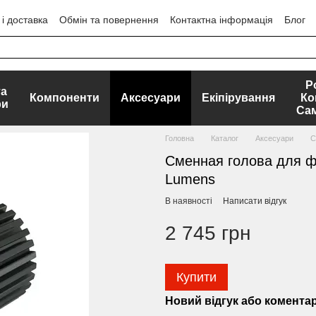
і доставка
Обмін та повернення
Контактна інформація
Блог
ЕРТИ
Р
та
Компоненти
Аксесуари
Екіпірування
Ко
ри
Са
Головна
Каталог
Аксесуари
С
Сменная голова для ф
Lumens
В наявності
Написати відгук
2 745 грн
Купити
Новий відгук або комента