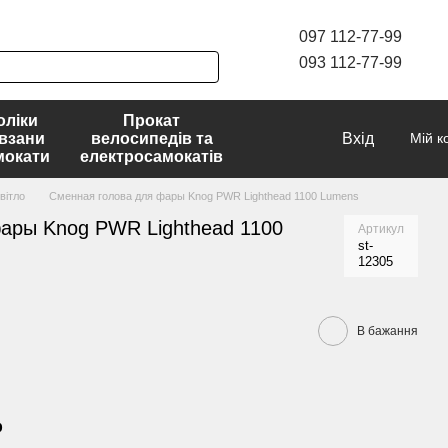
097 112-77-99
093 112-77-99
оліки
Прокат
взани
велосипедів та
Вхід
Мій к
мокати
електросамокатів
вітло
Сменная голова для фары Knog PWR Lighthead 1100 Lumens
ары Knog PWR Lighthead 1100
Артикул
st-
12305
В бажання
р