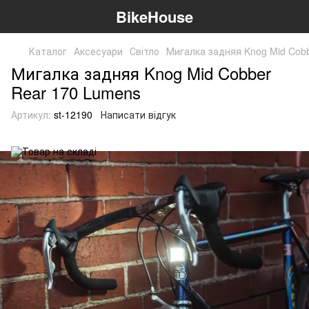
BikeHouse
Каталог
Аксесуари
Світло
Мигалка задняя Knog Mid Cob
Мигалка задняя Knog Mid Cobber
Rear 170 Lumens
Артикул:
st-12190
Написати відгук