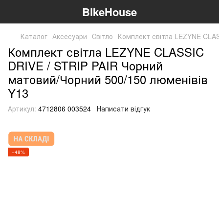
BikeHouse
Каталог
Аксесуари
Світло
Комплект світла LEZYNE CLAS
Комплект світла LEZYNE CLASSIC
DRIVE / STRIP PAIR Чорний
матовий/Чорний 500/150 люменівів
Y13
Артикул:
4712806 003524
Написати відгук
−48%