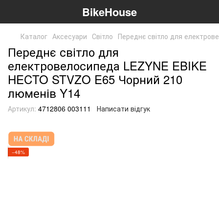
BikeHouse
Каталог
Аксесуари
Світло
Переднє світло для електро
Переднє світло для
електровелосипеда LEZYNE EBIKE
HECTO STVZO E65 Чорний 210
люменів Y14
Артикул:
4712806 003111
Написати відгук
−48%