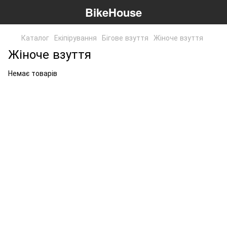
BikeHouse
Каталог
Екіпірування
Бігове взуття
Жіноче взуття
Жіноче взуття
Немає товарів