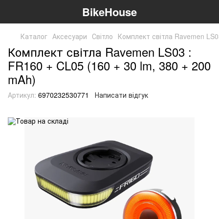
BikeHouse
Каталог
Аксесуари
Світло
Комплект світла Ravemen LS03 
Комплект світла Ravemen LS03 :
FR160 + CL05 (160 + 30 lm, 380 + 200
mAh)
Артикул:
6970232530771
Написати відгук