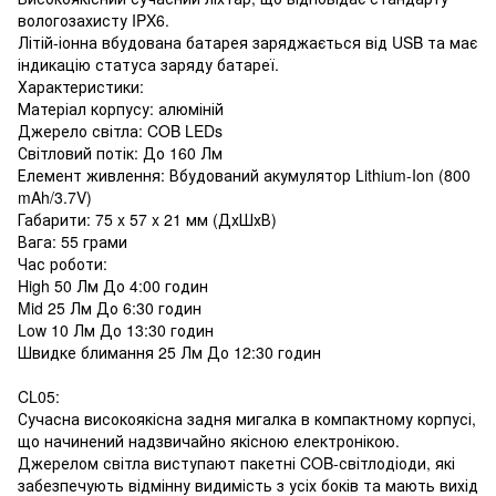
вологозахисту IPX6.
Літій-іонна вбудована батарея заряджається від USB та має
індикацію статуса заряду батареї.
Характеристики:
Матеріал корпусу: алюміній
Джерело світла: COB LEDs
Світловий потік: До 160 Лм
Елемент живлення: Вбудований акумулятор Lithium-Ion (800
mAh/3.7V)
Габарити: 75 x 57 x 21 мм (ДхШхВ)
Вага: 55 грами
Час роботи:
High 50 Лм До 4:00 годин
Mid 25 Лм До 6:30 годин
Low 10 Лм До 13:30 годин
Швидке блимання 25 Лм До 12:30 годин
CL05:
Сучасна високоякісна задня мигалка в компактному корпусі,
що начинений надзвичайно якісною електронікою.
Джерелом світла виступают пакетні COB-світлодіоди, які
забезпечують відмінну видимість з усіх боків та мають вихід