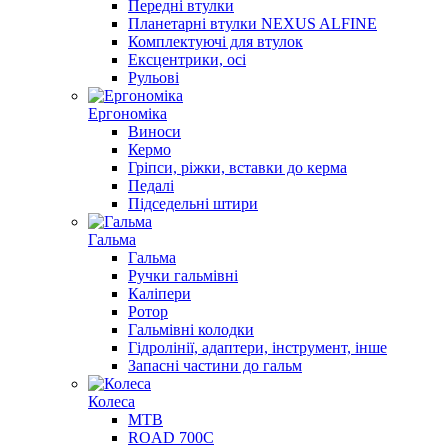
Передні втулки
Планетарні втулки NEXUS ALFINE
Комплектуючі для втулок
Ексцентрики, осі
Рульові
Ергономіка
Виноси
Кермо
Гріпси, ріжки, вставки до керма
Педалі
Підседельні штири
Гальма
Гальма
Ручки гальмівні
Каліпери
Ротор
Гальмівні колодки
Гідролінії, адаптери, інструмент, інше
Запасні частини до гальм
Колеса
МТВ
ROAD 700С