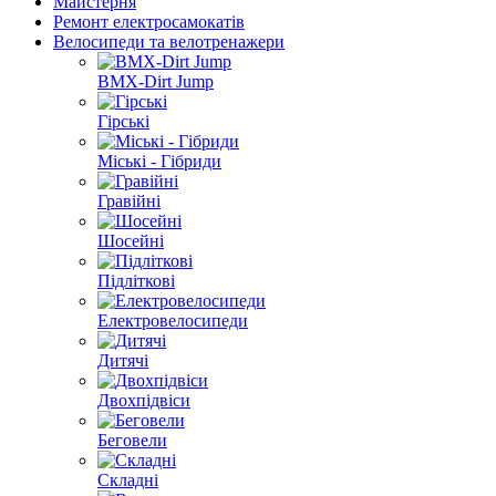
Майстерня
Ремонт електросамокатів
Велосипеди та велотренажери
BMX-Dirt Jump
Гірські
Міські - Гібриди
Гравійні
Шосейні
Підліткові
Електровелосипеди
Дитячі
Двохпідвіси
Беговели
Складні