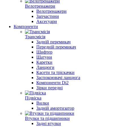
Велотренажери
Велотренажери
Запчастини
Аксесуари
Компоненти
Трансмісія
Задній перемикач
Передній перемикач
Шифтер
Шатуни
Каретки
Ланцюги
Касети та тріскачки
Заспокоювачі ланцюга
Компоненти Di2
Зірки передні
Підвіска
Вилки
Задній амортизатор
Втулки та підшипники
Задні втулки