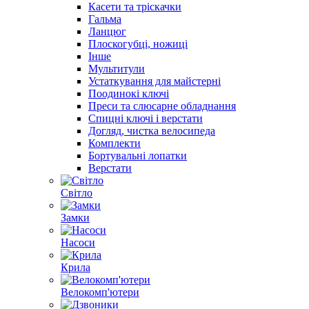
Касети та тріскачки
Гальма
Ланцюг
Плоскогубці, ножиці
Інше
Мультитули
Устаткування для майстерні
Поодинокі ключі
Преси та слюсарне обладнання
Спицні ключі і верстати
Догляд, чистка велосипеда
Комплекти
Бортувальні лопатки
Верстати
Світло
Замки
Насоси
Крила
Велокомп'ютери