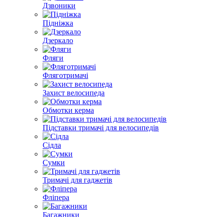
Дзвоники
Підніжка
Дзеркало
Фляги
Фляготримачі
Захист велосипеда
Обмотки керма
Підставки тримачі для велосипедів
Сідла
Сумки
Тримачі для гаджетів
Фліпера
Багажники