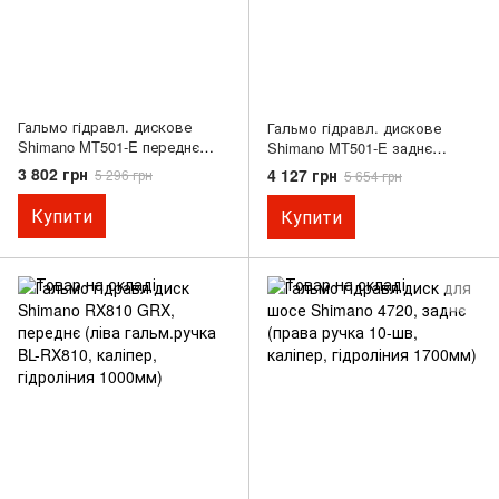
Гальмо гідравл. дискове
Гальмо гідравл. дискове
Shimano MT501-E переднє
Shimano MT501-E заднє
(ліва ручка, 4-поршн. каліпер
(права ручка, 4-поршн.
3 802 грн
4 127 грн
5 296 грн
5 654 грн
BR-MT520, гідроліния 1000мм,
каліпер BR-MT520, гідроліния
D03S)
1700мм, D03S)
Купити
Купити