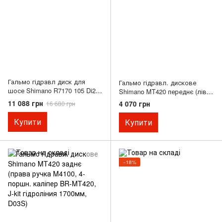
Гальмо гідравл диск для
Гальмо гідравл. дискове
шосе Shimano R7170 105 Di2,
Shimano MT420 переднє (ліва
заднє (права ручка, каліпер,
ручка M4100, 4-поршн.
11 088 грн
4 070 грн
16 680 грн
гідролінія 1700мм)
каліпер BR-MT420, J-kit
гідроліния 1000мм, D03S)
Купити
Купити
−18%