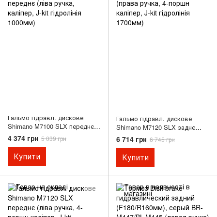
Гальмо гідравл. дискове
Гальмо гідравл. дискове
Shimano M7100 SLX переднє
Shimano M7120 SLX заднє
(ліва ручка, каліпер, J-kit
(права ручка, 4-поршн
4 374 грн
6 714 грн
5 039 грн
6 745 грн
гідролінія 1000мм)
каліпер, J-kit гідролінія
1700мм)
Купити
Купити