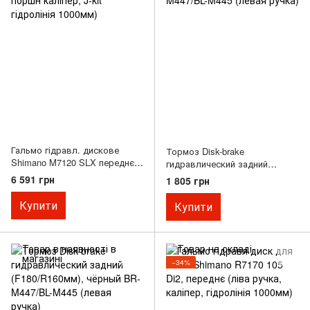
Гальмо гідравл. дискове
Тормоз Disk-brake
Shimano M7120 SLX переднє
гидравлический задний
(ліва ручка, 4-поршн каліпер,
(F180/R160мм), серый BR-
6 591 грн
1 805 грн
J-kit гідролінія 1000мм)
M447/BL-M445 (левая ручка)
Купити
Купити
−34%