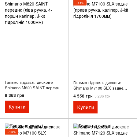
−14%
Гальмо гідравл. дискове
Гальмо гідравл. дискове
Shimano M820 SAINT переднє
Shimano M7100 SLX заднє
(ліва ручка, 4-поршн каліпер,
(права ручка, каліпер, J-kit
9 363 грн
4 558 грн
5 286 грн
J-kit гідролінія 1000мм)
гідролінія 1700мм)
Купити
Купити
−13%