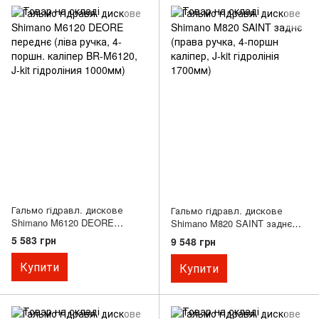
Гальмо гідравл. дискове
Гальмо гідравл. дискове
Shimano M6120 DEORE
Shimano M820 SAINT заднє
переднє (ліва ручка, 4-поршн.
(права ручка, 4-поршн
5 583 грн
9 548 грн
каліпер BR-M6120, J-kit
каліпер, J-kit гідролінія
гідроліния 1000мм)
1700мм)
Купити
Купити