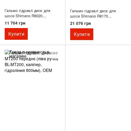
Гальмо гідравл диск для
Гальмо гідравл диск для
шосе Shimano R8020
шосе Shimano R8170
ULTEGRA, переднє (ліва
ULTEGRA Di2, заднє (права
11 704 грн
21 076 грн
ручка, каліпер, гідролінія
ручка, каліпер, гідролінія
1000мм)
1700мм)
Купити
Купити