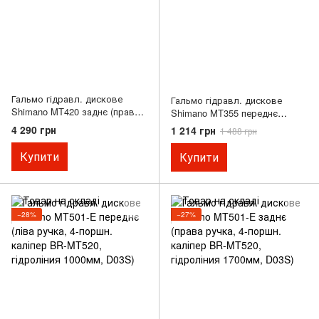
Гальмо гідравл. дискове
Гальмо гідравл. дискове
Shimano MT420 заднє (права
Shimano MT355 переднє
ручка M4100, 4-поршн.
гідроліния 800мм, OEM
4 290 грн
1 214 грн
1 488 грн
каліпер BR-MT420, J-kit
гідроліния 1700мм, D03S)
Купити
Купити
−28%
−27%