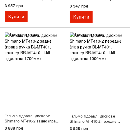
ручка BL-M4100, каліпер BR-
(ліва ручка BL-M4100, каліпер
3 957 грн
3 547 грн
MT410, J-kit гідролінія 1700мм)
BR-MT410, J-kit гідролінія
1000мм)
Купити
Купити
Гальмо гідравл. дискове
Гальмо гідравл. дискове
Shimano MT410-2 заднє (права
Shimano MT410-2 переднє
ручка BL-MT401, каліпер BR-
(ліва ручка BL-MT401, каліпер
3 888 грн
3 528 грн