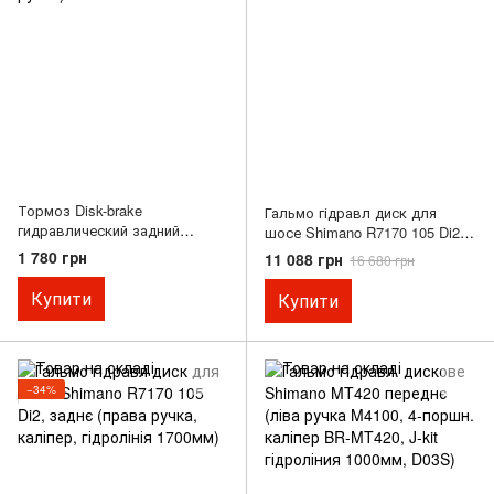
Тормоз Disk-brake
Гальмо гідравл диск для
гидравлический задний
шосе Shimano R7170 105 Di2,
(F180/R160мм), чёрный BR-
переднє (ліва ручка, каліпер,
1 780 грн
11 088 грн
16 680 грн
M447/BL-M445 (левая ручка)
гідролінія 1000мм)
Купити
Купити
−34%