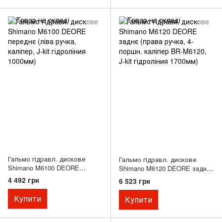
Гальмо гідравл. дискове
Гальмо гідравл. дискове
Shimano M6100 DEORE
Shimano M6120 DEORE заднє
переднє (ліва ручка, каліпер,
(права ручка, 4-поршн.
4 492 грн
6 523 грн
J-kit гідроліния 1000мм)
каліпер BR-M6120, J-kit
гідроліния 1700мм)
Купити
Купити