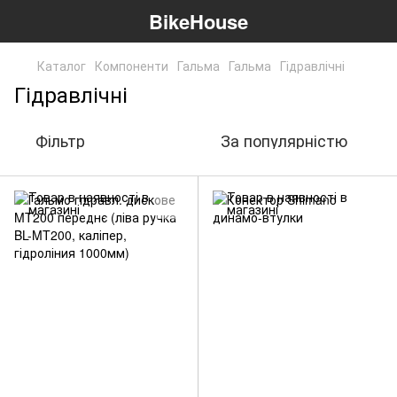
BikeHouse
Каталог
Компоненти
Гальма
Гальма
Гідравлічні
Гідравлічні
Фільтр
За популярністю