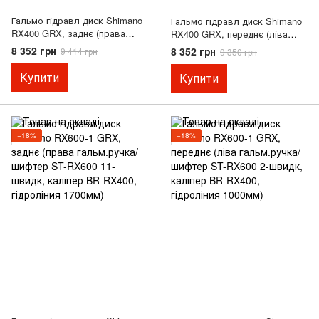
Гальмо гідравл диск Shimano
Гальмо гідравл диск Shimano
RX400 GRX, заднє (права
RX400 GRX, переднє (ліва
гальм.ручка/шифтер ST-RX400
гальм.ручка/шифтер ST-RX400
8 352 грн
8 352 грн
9 414 грн
9 350 грн
10-швидк, каліпер, гідролінія
2-швидк, каліпер, гідроліния
1700мм)
1000мм)
Купити
Купити
−18%
−18%