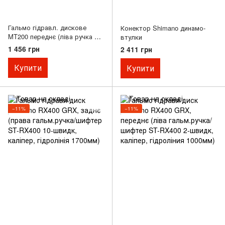
Гальмо гідравл. дискове
Конектор Shimano динамо-
MT200 переднє (ліва ручка BL-
втулки
MT200, каліпер, гідроліния
1 456 грн
2 411 грн
1000мм)
Купити
Купити
−11%
−11%