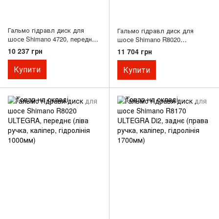
Гальмо гідравл диск для
Гальмо гідравл диск для
шосе Shimano 4720, переднє
шосе Shimano R8020
(ліва ручка 2-шв, каліпер,
ULTEGRA, задднє (права
10 237 грн
11 704 грн
гідроліния 1000мм)
ручка, каліпер, гідролінія
1700мм)
Купити
Купити