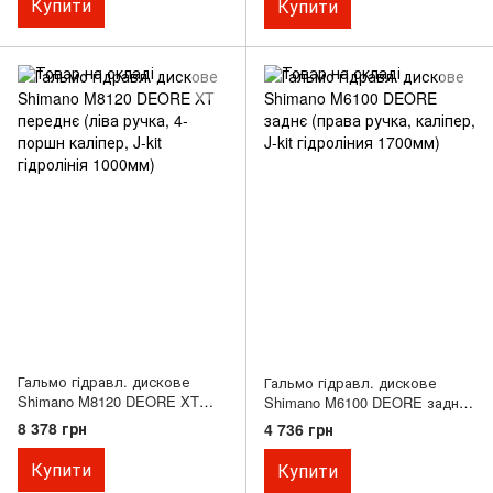
Купити
Купити
Гальмо гідравл. дискове
Гальмо гідравл. дискове
Shimano M8120 DEORE XT
Shimano M6100 DEORE заднє
переднє (ліва ручка, 4-поршн
(права ручка, каліпер, J-kit
8 378 грн
4 736 грн
каліпер, J-kit гідролінія
гідроліния 1700мм)
1000мм)
Купити
Купити