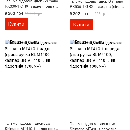
Гальмо гідравл диск Shimano
Гальмо гідравл диск Shimano
RX600-1 GRX, заднє (права
RX600-1 GRX, переднє (ліва
гальм.ручка/шифтер ST-RX600
гальм.ручка/шифтер ST-RX600
9 302 грн
9 302 грн
11 398 грн
11 335 грн
11-швидк, каліпер BR-RX400,
2-швидк, каліпер BR-RX400,
гідроліния 1700мм)
гідроліния 1000мм)
Купити
Купити
Гальмо гідравл. дискове
Гальмо гідравл. дискове
Shimano MT410-1 заднє (права
Shimano MT410-1 переднє