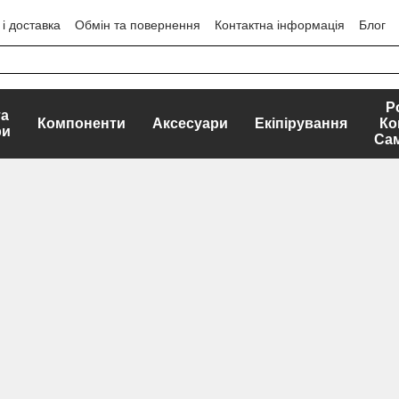
і доставка
Обмін та повернення
Контактна інформація
Блог
ЕРТИ
Р
та
Компоненти
Аксесуари
Екіпірування
Ко
ри
Са