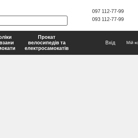
097 112-77-99
093 112-77-99
оліки
Прокат
взани
велосипедів та
Вхід
Мій к
мокати
електросамокатів