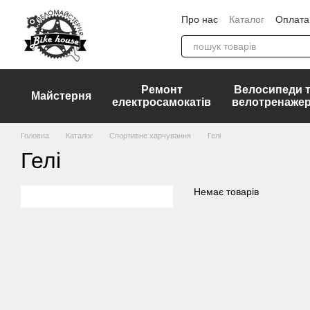
Перейти до основного контенту
Про нас
Каталог
Оплата 
ДОГОВІР ПУБЛІЧНОЇ ОФ
Ремонт
Велосипеди 
Майстерня
електросамокатів
велотренаже
Головна
Каталог
Спортивне харчування
Гелі
Гелі
Немає товарів