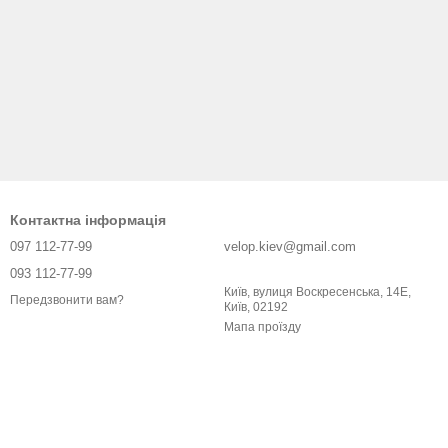
Контактна інформація
097 112-77-99
velop.kiev@gmail.com
093 112-77-99
Київ, вулиця Воскресенська, 14Е,
Передзвонити вам?
Київ, 02192
Мапа проїзду